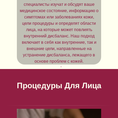
омоложения кожи, повышения
специалисты изучат и обсудят ваше
выработки коллагена, подтяжки и
медицинское состояние, информацию о
разглаживания мелких морщин, а также
симптомах или заболеваниях кожи,
для придания ей более здорового
цели процедуры и определят области
сияния. Процедуры для лица включают
лица, на которые может повлиять
в себя сочетание таких техник, как
внутренний дисбаланс. Наш подход
иглоукалывание, микротоковая
включает в себя как внутренние, так и
терапия, гуаша, баночный массаж,
внешние цели, направленные на
светодиодная терапия,
устранение дисбаланса, лежащего в
лимфодренажный массаж и
основе проблем с кожей.
моксотерапия.
Процедуры Для Лица